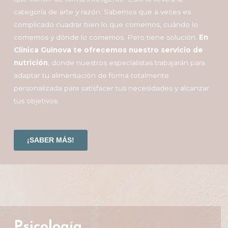
categoría de arte y razón. Sabemos que a veces es
complicado cuadrar bien lo que comemos, cuándo lo
comemos y dónde lo comemos. Pero tiene solución.
En
Clínica Guinova te ofrecemos nuestro servicio de
nutrición
, donde nuestros especialistas trabajarán para
adaptar tu alimentación de forma totalmente
personalizada para satisfacer tus necesidades y alcanzar
tus objetivos.
¡SABER MÁS!
Psicología